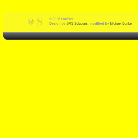
© 2026 SunPod
Design by
SRS Solutions
,
modified by
Michael Bonke