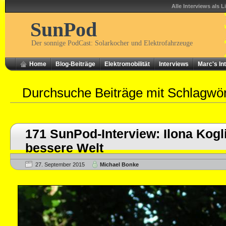
Alle Interviews als L
SunPod
Der sonnige PodCast: Solarkocher und Elektrofahrzeuge
Home
Blog-Beiträge
Elektromobilität
Interviews
Marc's In
Durchsuche Beiträge mit Schlagwö
171 SunPod-Interview: Ilona Kogli
bessere Welt
27. September 2015
Michael Bonke