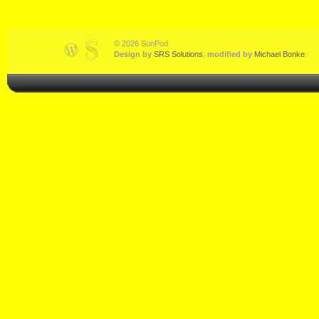
© 2026 SunPod
Design by
SRS Solutions
,
modified by
Michael Bonke