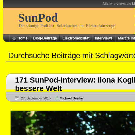
Alle Interviews als L
SunPod
Der sonnige PodCast: Solarkocher und Elektrofahrzeuge
Home
Blog-Beiträge
Elektromobilität
Interviews
Marc's In
Durchsuche Beiträge mit Schlagwör
171 SunPod-Interview: Ilona Kogli
bessere Welt
27. September 2015
Michael Bonke