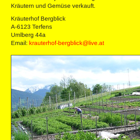
Kräutern und Gemüse verkauft.
Kräuterhof Bergblick
A-6123 Terfens
Umlberg 44a
Email:
krauterhof-bergblick@live.at