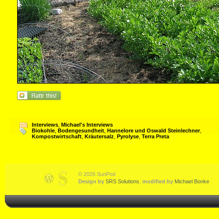
Interviews
,
Michael's Interviews
Biokohle
,
Bodengesundheit
,
Hannelore und Oswald Steinlechner
,
Kompostwirtschaft
,
Kräutersalz
,
Pyrolyse
,
Terra Preta
© 2026 SunPod
Design by
SRS Solutions
,
modified by
Michael Bonke