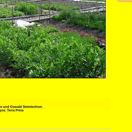
e und Oswald Steinlechner
,
lyse
,
Terra Preta