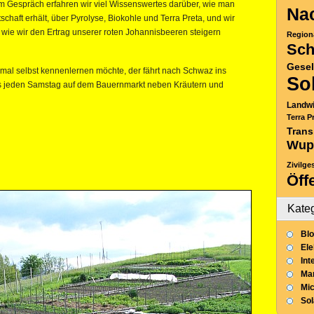
em Gespräch erfahren wir viel Wissenswertes darüber, wie man
Nac
aft erhält, über Pyrolyse, Biokohle und Terra Preta, und wir
ie wir den Ertrag unserer roten Johannisbeeren steigern
Region
Sch
Gesel
nmal selbst kennenlernen möchte, der fährt nach Schwaz ins
So
 es jeden Samstag auf dem Bauernmarkt neben Kräutern und
Landwi
Terra P
Trans
Wup
Zivilge
Öff
Kate
Blo
Ele
Int
Mar
Mic
So