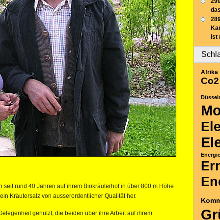
290
das
289
Ka
ist
Schl
Afrika
Co2
Düssel
Mo
El
El
Energi
Er
En
seit rund 40 Jahren auf ihrem Biokräuterhof in über 800 m Höhe
in Kräutersalz von ausserordentlicher Qualität her.
Komm
Gr
Gelegenheit genutzt, die beiden über ihre Arbeit auf ihrem