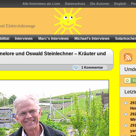
Alle Interviews als Liste
Datenschutz
Die Autoren
English
Po
und Elektrofahrzeuge
ilität
Interviews
Marc's Interviews
Michael's Interviews
Solarkoche
elore und Oswald Steinlechner – Kräuter und
1 Kommentar
Umde
Letzt
293
Her
292
Wir
291
yar