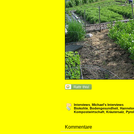
Interviews
,
Michael's Interviews
Biokohle
,
Bodengesundheit
,
Hannelor
Kompostwirtschaft
,
Kräutersalz
,
Pyro
Kommentare