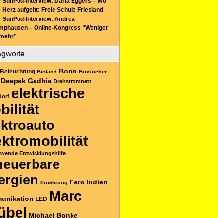
 SunPod-Interview: Daria Eggers – Wo
 Herz aufgeht: Freie Schule Friesland
 SunPod-Interview: Andrea
mphausen – Online-Kongress “Weniger
 mehr”
agworte
Bonn
Beleuchtung
Bioland
Boxkocher
Deepak Gadhia
Drehstromnetz
elektrische
dorf
bilität
ektroauto
ektromobilität
ewende
Entwicklungshilfe
neuerbare
ergien
Faro
Indien
Ernährung
Marc
unikation
LED
übel
Michael Bonke