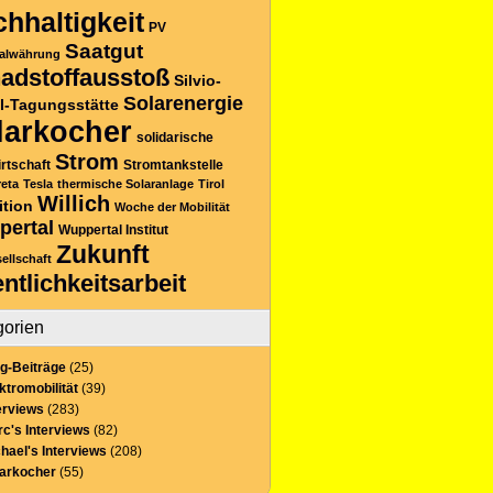
hhaltigkeit
PV
Saatgut
alwährung
adstoffausstoß
Silvio-
Solarenergie
l-Tagungsstätte
larkocher
solidarische
Strom
rtschaft
Stromtankstelle
reta
Tesla
thermische Solaranlage
Tirol
Willich
ition
Woche der Mobilität
pertal
Wuppertal Institut
Zukunft
sellschaft
entlichkeitsarbeit
gorien
g-Beiträge
(25)
ktromobilität
(39)
erviews
(283)
c's Interviews
(82)
hael's Interviews
(208)
larkocher
(55)