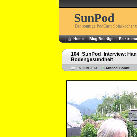
SunPod
Der sonnige PodCast: Solarkocher 
Home
Blog-Beiträge
Elektromob
104_SunPod_Interview: Hann
Bodengesundheit
15. Juni 2013
Michael Bonke