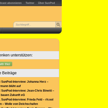
dcast abonnieren
Twitter
Über SunPod
r
nken unterstützen:
e Beiträge
 SunPod-Interview: Johanna Herz –
mann blüht auf
 SunPod-Interview: Jean-Chris Binetti –
 bauen Zukunft eG
 SunPod-Interview: Frieda Feld – rh:ool
n – Wolle von Deichschafen