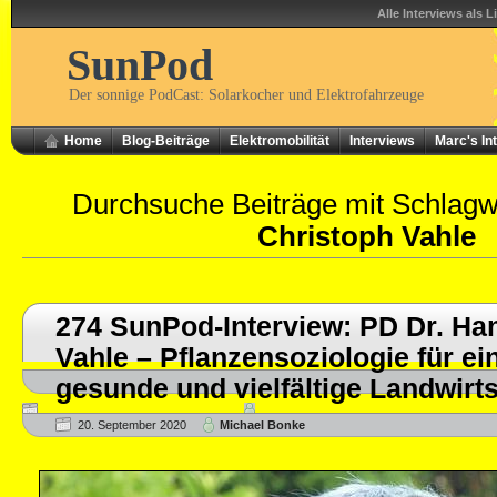
Alle Interviews als L
SunPod
Der sonnige PodCast: Solarkocher und Elektrofahrzeuge
Home
Blog-Beiträge
Elektromobilität
Interviews
Marc's In
Durchsuche Beiträge mit Schlag
Christoph Vahle
274 SunPod-Interview: PD Dr. Ha
Vahle – Pflanzensoziologie für ei
gesunde und vielfältige Landwirt
20. September 2020
Michael Bonke