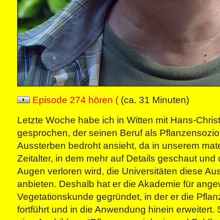
Episode 274 hören (
(ca. 31 Minuten)
Letzte Woche habe ich in Witten mit Hans-Chris
gesprochen, der seinen Beruf als Pflanzensozi
Aussterben bedroht ansieht, da in unserem mate
Zeitalter, in dem mehr auf Details geschaut un
Augen verloren wird, die Universitäten diese Au
anbieten. Deshalb hat er die Akademie für ang
Vegetationskunde gegründet, in der er die Pfla
fortführt und in die Anwendung hinein erweitert. 