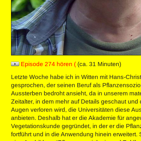
Episode 274 hören (
(ca. 31 Minuten)
Letzte Woche habe ich in Witten mit Hans-Chris
gesprochen, der seinen Beruf als Pflanzensozi
Aussterben bedroht ansieht, da in unserem mate
Zeitalter, in dem mehr auf Details geschaut un
Augen verloren wird, die Universitäten diese Au
anbieten. Deshalb hat er die Akademie für ang
Vegetationskunde gegründet, in der er die Pfla
fortführt und in die Anwendung hinein erweitert. 