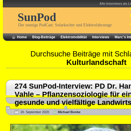
Alle Interviews als L
SunPod
Der sonnige PodCast: Solarkocher und Elektrofahrzeuge
Home
Blog-Beiträge
Elektromobilität
Interviews
Marc's In
Durchsuche Beiträge mit Schl
Kulturlandschaft
274 SunPod-Interview: PD Dr. Ha
Vahle – Pflanzensoziologie für ei
gesunde und vielfältige Landwirt
20. September 2020
Michael Bonke