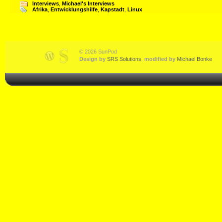
Interviews
,
Michael's Interviews
Afrika
,
Entwicklungshilfe
,
Kapstadt
,
Linux
© 2026 SunPod
Design by
SRS Solutions
,
modified by
Michael Bonke