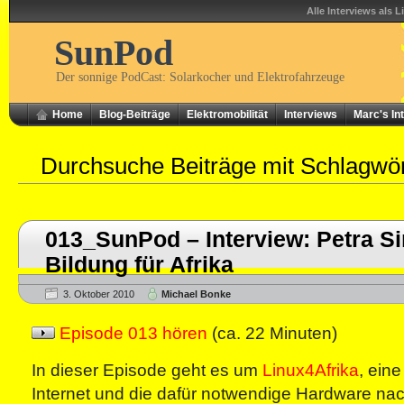
Alle Interviews als L
SunPod
Der sonnige PodCast: Solarkocher und Elektrofahrzeuge
Home
Blog-Beiträge
Elektromobilität
Interviews
Marc's In
Durchsuche Beiträge mit Schlagwö
013_SunPod – Interview: Petra S
Bildung für Afrika
3. Oktober 2010
Michael Bonke
Episode 013 hören
(ca. 22 Minuten)
In dieser Episode geht es um
Linux4Afrika
, eine
Internet und die dafür notwendige Hardware nac