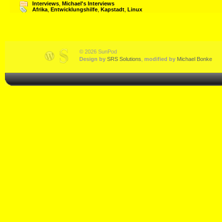
Interviews
,
Michael's Interviews
Afrika
,
Entwicklungshilfe
,
Kapstadt
,
Linux
© 2026 SunPod
Design by
SRS Solutions
,
modified by
Michael Bonke