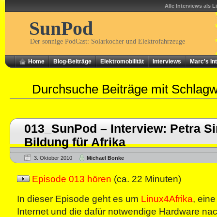
Alle Interviews als L
SunPod
Der sonnige PodCast: Solarkocher und Elektrofahrzeuge
Home
Blog-Beiträge
Elektromobilität
Interviews
Marc's In
Durchsuche Beiträge mit Schlag
013_SunPod – Interview: Petra S
Bildung für Afrika
3. Oktober 2010
Michael Bonke
Episode 013 hören
(ca. 22 Minuten)
In dieser Episode geht es um
Linux4Afrika
, eine
Internet und die dafür notwendige Hardware nac