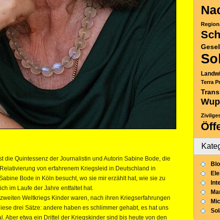
Nac
Region
Sch
Gesel
So
Landwi
Terra P
Trans
Wup
Zivilge
Öff
Kate
ist die Quintessenz der Journalistin und Autorin Sabine Bode, die
Blo
Relativierung von erfahrenem Kriegsleid in Deutschland in
Ele
abine Bode in Köln besucht, wo sie mir erzählt hat, wie sie zu
Int
 im Laufe der Jahre entfaltet hat.
Mar
zweiten Weltkriegs Kinder waren, nach ihren Kriegserfahrungen
Mic
diese drei Sätze: andere haben es schlimmer gehabt, es hat uns
So
. Aber etwa ein Drittel der Kriegskinder sind bis heute von den