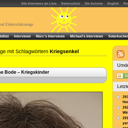
Alle Interviews als Liste
Datenschutz
Die Autoren
English
Po
und Elektrofahrzeuge
ilität
Interviews
Marc's Interviews
Michael's Interviews
Solarkoche
ge mit Schlagwörtern
Kriegsenkel
Umde
ne Bode – Kriegskinder
Letzt
293
Her
292
Wir
291
yar