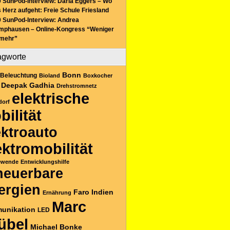
 SunPod-Interview: Daria Eggers – Wo
 Herz aufgeht: Freie Schule Friesland
 SunPod-Interview: Andrea
mphausen – Online-Kongress “Weniger
 mehr”
agworte
Bonn
Beleuchtung
Bioland
Boxkocher
Deepak Gadhia
Drehstromnetz
elektrische
dorf
bilität
ektroauto
ektromobilität
ewende
Entwicklungshilfe
neuerbare
ergien
Faro
Indien
Ernährung
Marc
unikation
LED
übel
Michael Bonke