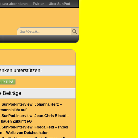
dcast abonnieren
Twitter
Über SunPod
r
nken unterstützen:
e Beiträge
 SunPod-Interview: Johanna Herz –
mann blüht auf
 SunPod-Interview: Jean-Chris Binetti –
 bauen Zukunft eG
 SunPod-Interview: Frieda Feld – rh:ool
n – Wolle von Deichschafen