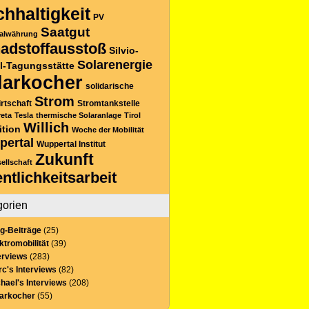
hhaltigkeit
PV
Saatgut
alwährung
adstoffausstoß
Silvio-
Solarenergie
l-Tagungsstätte
larkocher
solidarische
Strom
rtschaft
Stromtankstelle
reta
Tesla
thermische Solaranlage
Tirol
Willich
ition
Woche der Mobilität
pertal
Wuppertal Institut
Zukunft
sellschaft
entlichkeitsarbeit
gorien
g-Beiträge
(25)
ktromobilität
(39)
erviews
(283)
c's Interviews
(82)
hael's Interviews
(208)
larkocher
(55)