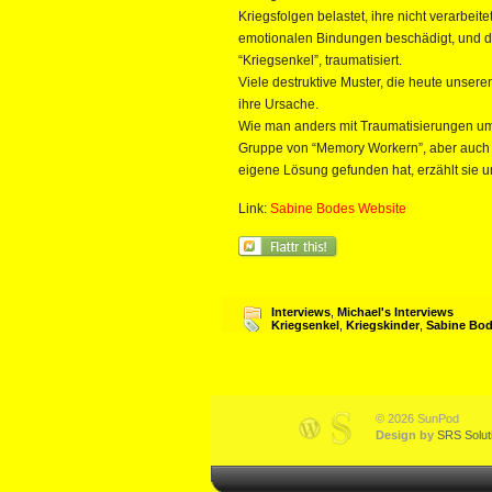
Kriegsfolgen belastet, ihre nicht verarbei
emotionalen Bindungen beschädigt, und d
“Kriegsenkel”, traumatisiert.
Viele destruktive Muster, die heute unser
ihre Ursache.
Wie man anders mit Traumatisierungen umg
Gruppe von “Memory Workern”, aber auch vo
eigene Lösung gefunden hat, erzählt sie un
Link:
Sabine Bodes Website
Interviews
,
Michael's Interviews
Kriegsenkel
,
Kriegskinder
,
Sabine Bo
© 2026 SunPod
Design by
SRS Solut