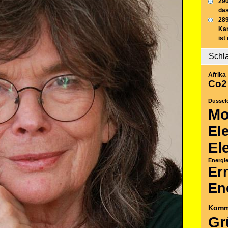
290
das
289
Ka
ist
Schl
Afrika
Co2
Düssel
Mo
El
El
Energi
Er
En
Komm
Gr