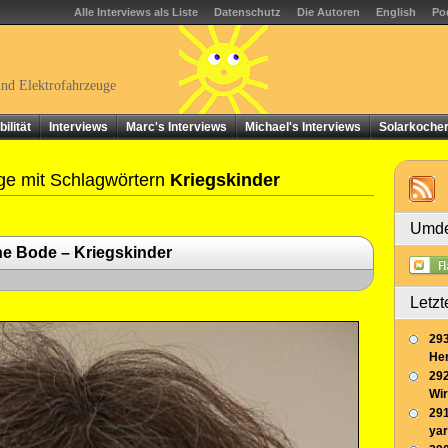
Alle Interviews als Liste
Datenschutz
Die Autoren
English
Po
und Elektrofahrzeuge
ilität
Interviews
Marc's Interviews
Michael's Interviews
Solarkoche
ge mit Schlagwörtern
Kriegskinder
Umde
ne Bode – Kriegskinder
Letzt
293
Her
292
Wir
291
yar