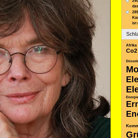
290
das
289
Ka
ist
Schl
Afrika
Co2
Düssel
Mo
El
El
Energi
Er
En
Komm
Gr