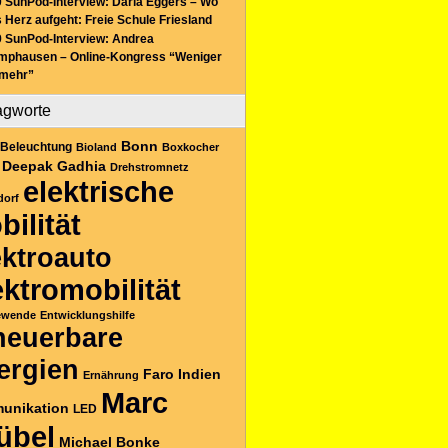
 SunPod-Interview: Daria Eggers – Wo
 Herz aufgeht: Freie Schule Friesland
 SunPod-Interview: Andrea
mphausen – Online-Kongress “Weniger
 mehr”
agworte
Bonn
Beleuchtung
Bioland
Boxkocher
Deepak Gadhia
Drehstromnetz
elektrische
dorf
bilität
ektroauto
ektromobilität
ewende
Entwicklungshilfe
neuerbare
ergien
Faro
Indien
Ernährung
Marc
unikation
LED
übel
Michael Bonke