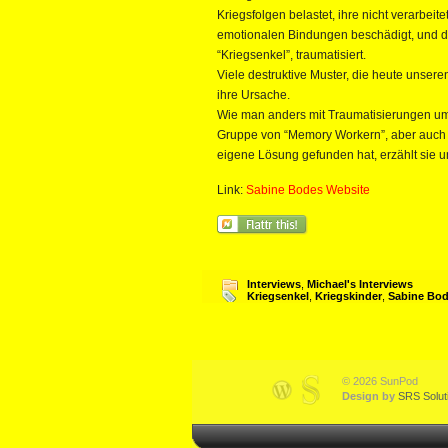
Kriegsfolgen belastet, ihre nicht verarbei
emotionalen Bindungen beschädigt, und d
“Kriegsenkel”, traumatisiert.
Viele destruktive Muster, die heute unser
ihre Ursache.
Wie man anders mit Traumatisierungen umg
Gruppe von “Memory Workern”, aber auch vo
eigene Lösung gefunden hat, erzählt sie un
Link:
Sabine Bodes Website
Interviews
,
Michael's Interviews
Kriegsenkel
,
Kriegskinder
,
Sabine Bo
© 2026 SunPod
Design by
SRS Solut