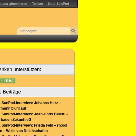
dcast abonnieren
Twitter
Über SunPod
r
nken unterstützen:
e Beiträge
 SunPod-Interview: Johanna Herz –
mann blüht auf
 SunPod-Interview: Jean-Chris Binetti –
 bauen Zukunft eG
 SunPod-Interview: Frieda Feld – rh:ool
n – Wolle von Deichschafen