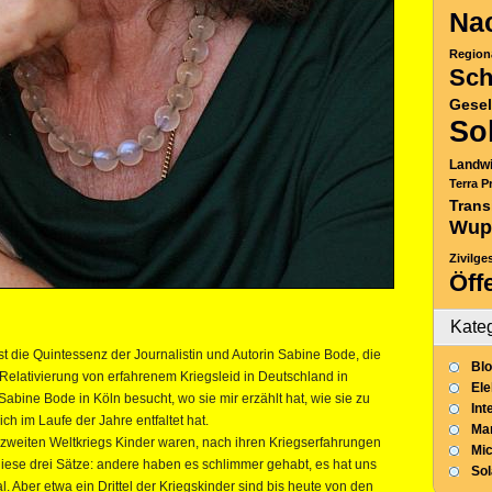
Nac
Region
Sch
Gesel
So
Landwi
Terra P
Trans
Wup
Zivilge
Öff
Kate
ist die Quintessenz der Journalistin und Autorin Sabine Bode, die
Blo
Relativierung von erfahrenem Kriegsleid in Deutschland in
Ele
abine Bode in Köln besucht, wo sie mir erzählt hat, wie sie zu
Int
 im Laufe der Jahre entfaltet hat.
Mar
zweiten Weltkriegs Kinder waren, nach ihren Kriegserfahrungen
Mic
diese drei Sätze: andere haben es schlimmer gehabt, es hat uns
So
. Aber etwa ein Drittel der Kriegskinder sind bis heute von den