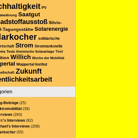
hhaltigkeit
PV
Saatgut
alwährung
adstoffausstoß
Silvio-
Solarenergie
l-Tagungsstätte
larkocher
solidarische
Strom
rtschaft
Stromtankstelle
reta
Tesla
thermische Solaranlage
Tirol
Willich
ition
Woche der Mobilität
pertal
Wuppertal Institut
Zukunft
sellschaft
entlichkeitsarbeit
gorien
g-Beiträge
(25)
ktromobilität
(39)
erviews
(283)
c's Interviews
(82)
hael's Interviews
(208)
larkocher
(55)