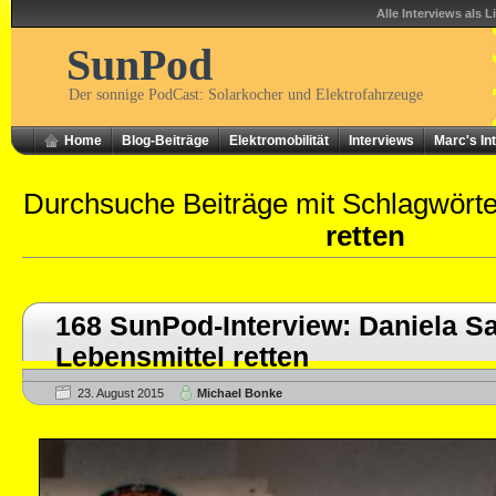
Alle Interviews als L
SunPod
Der sonnige PodCast: Solarkocher und Elektrofahrzeuge
Home
Blog-Beiträge
Elektromobilität
Interviews
Marc's In
Durchsuche Beiträge mit Schlagwört
retten
168 SunPod-Interview: Daniela Sa
Lebensmittel retten
23. August 2015
Michael Bonke