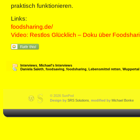
praktisch funktionieren.
Links:
foodsharing.de/
Video: Restlos Glücklich – Doku über Foodshar
Interviews
,
Michael's Interviews
Daniela Saleth
,
foodsaving
,
foodsharing
,
Lebensmittel retten
,
Wuppertal
© 2026 SunPod
Design by
SRS Solutions
,
modified by
Michael Bonke