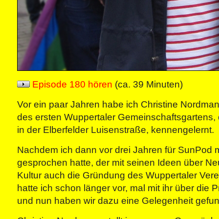
Episode 180 hören
(ca. 39 Minuten)
Vor ein paar Jahren habe ich Christine Nordman
des ersten Wuppertaler Gemeinschaftsgartens,
in der Elberfelder Luisenstraße, kennengelernt.
Nachdem ich dann vor drei Jahren für SunPod m
gesprochen hatte, der mit seinen Ideen über N
Kultur auch die Gründung des Wuppertaler Verei
hatte ich schon länger vor, mal mit ihr über die 
und nun haben wir dazu eine Gelegenheit gefu