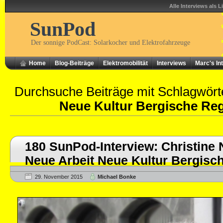
Alle Interviews als L
SunPod
Der sonnige PodCast: Solarkocher und Elektrofahrzeuge
Home
Blog-Beiträge
Elektromobilität
Interviews
Marc's In
Durchsuche Beiträge mit Schlagwör
Neue Kultur Bergische Reg
180 SunPod-Interview: Christine
Neue Arbeit Neue Kultur Bergisch
29. November 2015
Michael Bonke