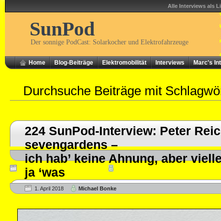
Alle Interviews als L
SunPod
Der sonnige PodCast: Solarkocher und Elektrofahrzeuge
Home
Blog-Beiträge
Elektromobilität
Interviews
Marc's In
Durchsuche Beiträge mit Schlagwö
224 SunPod-Interview: Peter Rei
sevengardens –
ich hab’ keine Ahnung, aber vielle
ja ‘was
1. April 2018
Michael Bonke