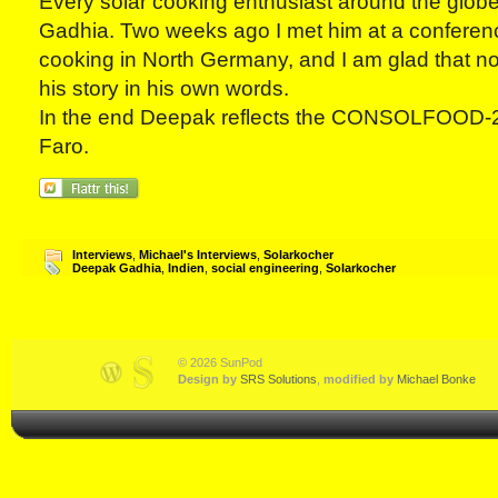
Every solar cooking enthusiast around the glo
Gadhia. Two weeks ago I met him at a conferen
cooking in North Germany, and I am glad that no
his story in his own words.
In the end Deepak reflects the CONSOLFOOD-2
Faro.
Interviews
,
Michael's Interviews
,
Solarkocher
Deepak Gadhia
,
Indien
,
social engineering
,
Solarkocher
© 2026 SunPod
Design by
SRS Solutions
,
modified by
Michael Bonke