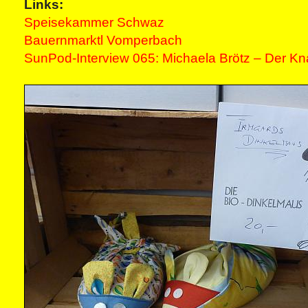
Links:
Speisekammer Schwaz
Bauernmarktl Vomperbach
SunPod-Interview 065: Michaela Brötz – Der Kn