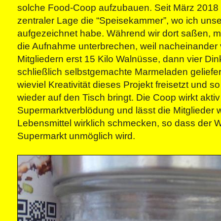
solche Food-Coop aufzubauen. Seit März 2018 gi
zentraler Lage die “Speisekammer”, wo ich unse
aufgezeichnet habe. Während wir dort saßen, 
die Aufnahme unterbrechen, weil nacheinander
Mitgliedern erst 15 Kilo Walnüsse, dann vier D
schließlich selbstgemachte Marmeladen geliefer
wieviel Kreativität dieses Projekt freisetzt und so 
wieder auf den Tisch bringt. Die Coop wirkt akti
Supermarktverblödung und lässt die Mitglieder w
Lebensmittel wirklich schmecken, so dass der 
Supermarkt unmöglich wird.