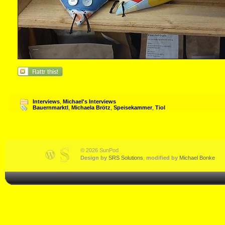
Interviews
,
Michael's Interviews
Bauernmarktl
,
Michaela Brötz
,
Speisekammer
,
Tiol
© 2026 SunPod
Design by
SRS Solutions
,
modified by
Michael Bonke