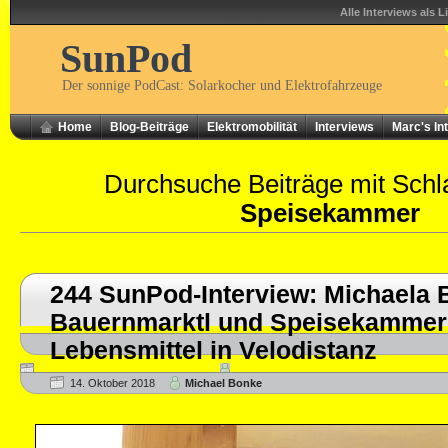
Alle Interviews als L
SunPod
Der sonnige PodCast: Solarkocher und Elektrofahrzeuge
Home
Blog-Beiträge
Elektromobilität
Interviews
Marc's In
Durchsuche Beiträge mit Schl
Speisekammer
244 SunPod-Interview: Michaela B
Bauernmarktl und Speisekammer 
Lebensmittel in Velodistanz
14. Oktober 2018
Michael Bonke