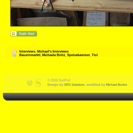
Interviews
,
Michael's Interviews
Bauernmarktl
,
Michaela Brötz
,
Speisekammer
,
Tiol
© 2026 SunPod
Design by
SRS Solutions
,
modified by
Michael Bonke