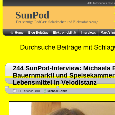
Alle Interviews als L
SunPod
Der sonnige PodCast: Solarkocher und Elektrofahrzeuge
Home
Blog-Beiträge
Elektromobilität
Interviews
Marc's In
Durchsuche Beiträge mit Schla
244 SunPod-Interview: Michaela B
Bauernmarktl und Speisekammer 
Lebensmittel in Velodistanz
14. Oktober 2018
Michael Bonke