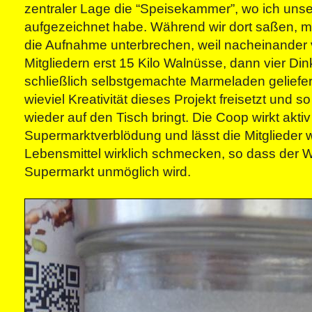
zentraler Lage die “Speisekammer”, wo ich unse
aufgezeichnet habe. Während wir dort saßen, 
die Aufnahme unterbrechen, weil nacheinander
Mitgliedern erst 15 Kilo Walnüsse, dann vier D
schließlich selbstgemachte Marmeladen geliefer
wieviel Kreativität dieses Projekt freisetzt und so 
wieder auf den Tisch bringt. Die Coop wirkt akti
Supermarktverblödung und lässt die Mitglieder w
Lebensmittel wirklich schmecken, so dass der 
Supermarkt unmöglich wird.