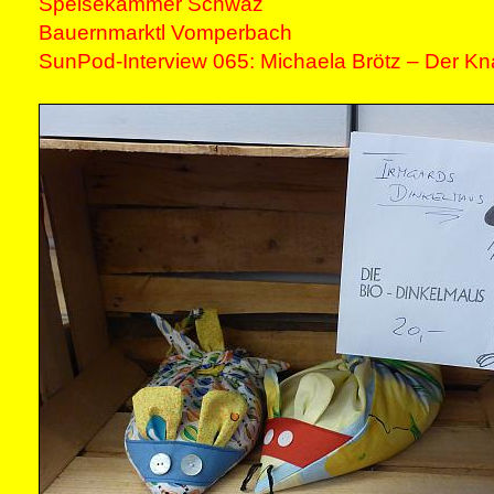
Speisekammer Schwaz
Bauernmarktl Vomperbach
SunPod-Interview 065: Michaela Brötz – Der Kn