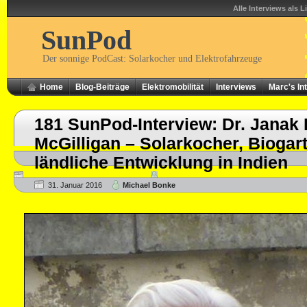
Alle Interviews als L
SunPod
Der sonnige PodCast: Solarkocher und Elektrofahrzeuge
Home
Blog-Beiträge
Elektromobilität
Interviews
Marc's In
181 SunPod-Interview: Dr. Janak 
McGilligan – Solarkocher, Bioga
ländliche Entwicklung in Indien
31. Januar 2016
Michael Bonke