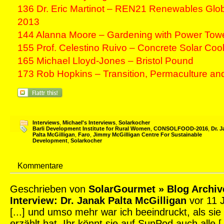
136 Dr. Eric Martinot – REN21 Renewables Glob
2013
144 Alanna Moore – Gardening with Power Tow
155 Prof. Celestino Ruivo – Concrete Solar Coo
165 Michael Lloyd-Jones – Bristol Pound
173 Rob Hopkins – Transition, Permaculture an
Interviews
,
Michael's Interviews
,
Solarkocher
Barli Development Institute for Rural Women
,
CONSOLFOOD-2016
,
Dr. 
Palta McGilligan
,
Faro
,
Jimmy McGilligan Centre For Sustainable
Development
,
Solarkocher
Kommentare
Geschrieben von
SolarGourmet » Blog Archiv
Interview: Dr. Janak Palta McGilligan
vor 11 
[...] und umso mehr war ich beeindruckt, als sie
erzählt hat. Ihr könnt sie auf SunPod auch alle [.