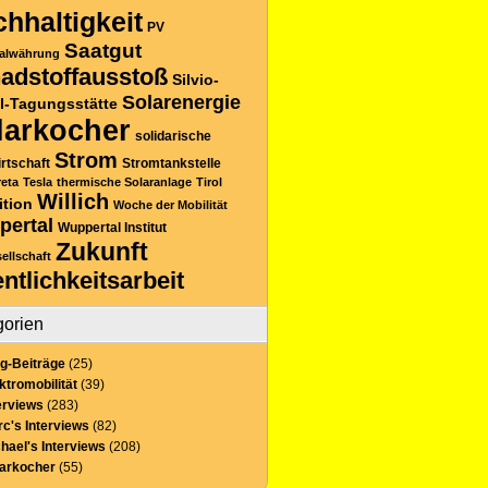
hhaltigkeit
PV
Saatgut
alwährung
adstoffausstoß
Silvio-
Solarenergie
l-Tagungsstätte
larkocher
solidarische
Strom
rtschaft
Stromtankstelle
reta
Tesla
thermische Solaranlage
Tirol
Willich
ition
Woche der Mobilität
pertal
Wuppertal Institut
Zukunft
sellschaft
entlichkeitsarbeit
gorien
g-Beiträge
(25)
ktromobilität
(39)
erviews
(283)
c's Interviews
(82)
hael's Interviews
(208)
larkocher
(55)