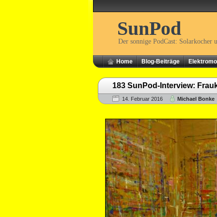
SunPod
Der sonnige PodCast: Solarkocher 
Home
Blog-Beiträge
Elektromob
183 SunPod-Interview: Frauk
14. Februar 2016
Michael Bonke