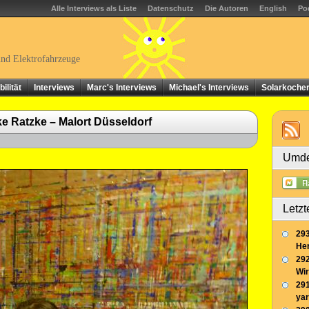
Alle Interviews als Liste
Datenschutz
Die Autoren
English
Po
und Elektrofahrzeuge
ilität
Interviews
Marc's Interviews
Michael's Interviews
Solarkoche
e Ratzke – Malort Düsseldorf
Umde
Letzt
293
Her
292
Wir
291
yar