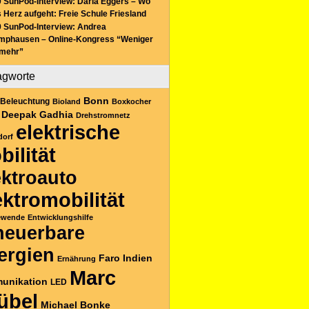
 SunPod-Interview: Daria Eggers – Wo
 Herz aufgeht: Freie Schule Friesland
 SunPod-Interview: Andrea
mphausen – Online-Kongress “Weniger
 mehr”
agworte
Bonn
Beleuchtung
Bioland
Boxkocher
Deepak Gadhia
Drehstromnetz
elektrische
dorf
bilität
ektroauto
ektromobilität
ewende
Entwicklungshilfe
neuerbare
ergien
Faro
Indien
Ernährung
Marc
unikation
LED
übel
Michael Bonke