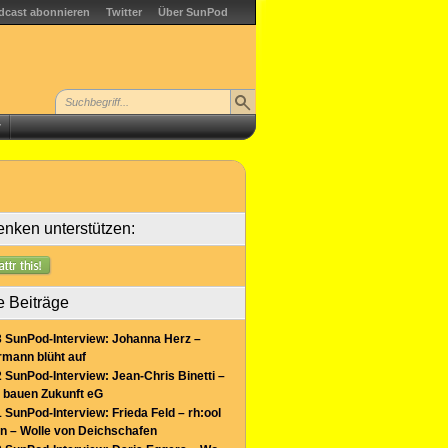
dcast abonnieren
Twitter
Über SunPod
r
nken unterstützen:
e Beiträge
 SunPod-Interview: Johanna Herz –
mann blüht auf
 SunPod-Interview: Jean-Chris Binetti –
 bauen Zukunft eG
 SunPod-Interview: Frieda Feld – rh:ool
n – Wolle von Deichschafen