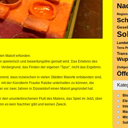
Nac
Region
Sch
Gesel
So
Landwi
Terra P
Trans
den Malort erfunden.
Wup
m spielerisch und bewertungsfrei gemalt wird. Das Erlebnis des
 Vordergrund, das Finden der eigenen “Spur”, nicht das Ergebnis.
Zivilge
Öff
erend, dass inzwischen in vielen Städten Malorte entstanden sind,
 mit der Künstlerin Frauke Ratzke unterhalten zu können, die
Kate
r vor zwei Jahren in Düsseldorf einen Malort gegründet hat.
Blo
r den ununterbrochenen Fluß des Malens, das Spiel im Jetzt, über
Ele
wenn es kein Nachher gibt und keinen Zweck.
Int
Mar
Mic
So