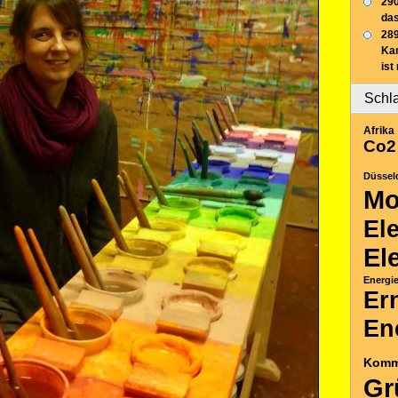
290
das
289
Ka
ist
Schl
Afrika
Co2
Düssel
Mo
El
El
Energi
Er
En
Komm
Gr