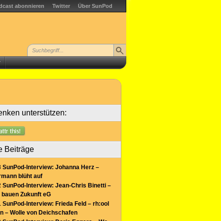
dcast abonnieren
Twitter
Über SunPod
r
nken unterstützen:
e Beiträge
 SunPod-Interview: Johanna Herz –
mann blüht auf
 SunPod-Interview: Jean-Chris Binetti –
 bauen Zukunft eG
 SunPod-Interview: Frieda Feld – rh:ool
n – Wolle von Deichschafen