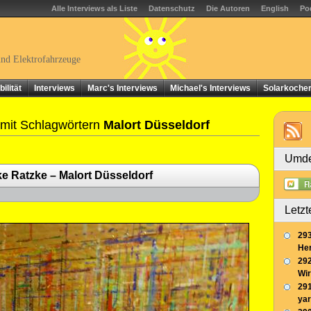
Alle Interviews als Liste
Datenschutz
Die Autoren
English
Po
und Elektrofahrzeuge
ilität
Interviews
Marc's Interviews
Michael's Interviews
Solarkoche
 mit Schlagwörtern
Malort Düsseldorf
Umde
e Ratzke – Malort Düsseldorf
Letzt
293
Her
292
Wir
291
yar