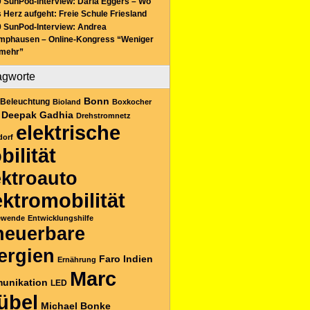
 SunPod-Interview: Daria Eggers – Wo
 Herz aufgeht: Freie Schule Friesland
 SunPod-Interview: Andrea
mphausen – Online-Kongress “Weniger
 mehr”
agworte
Bonn
Beleuchtung
Bioland
Boxkocher
Deepak Gadhia
Drehstromnetz
elektrische
dorf
bilität
ektroauto
ektromobilität
ewende
Entwicklungshilfe
neuerbare
ergien
Faro
Indien
Ernährung
Marc
unikation
LED
übel
Michael Bonke