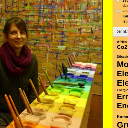
290
das
289
Ka
ist
Schl
Afrika
Co2
Düssel
Mo
El
El
Energi
Er
En
Komm
Gr