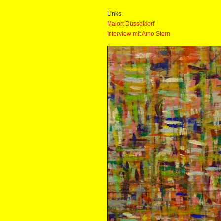
Links:
Malort Düsseldorf
Interview mit Arno Stern