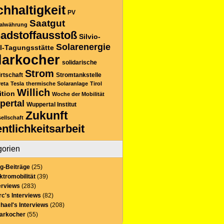
hhaltigkeit
PV
Saatgut
alwährung
adstoffausstoß
Silvio-
Solarenergie
l-Tagungsstätte
larkocher
solidarische
Strom
rtschaft
Stromtankstelle
reta
Tesla
thermische Solaranlage
Tirol
Willich
ition
Woche der Mobilität
pertal
Wuppertal Institut
Zukunft
sellschaft
entlichkeitsarbeit
gorien
g-Beiträge
(25)
ktromobilität
(39)
erviews
(283)
c's Interviews
(82)
hael's Interviews
(208)
larkocher
(55)