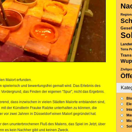
Nac
Region
Sch
Gesel
So
Landwi
Terra P
Trans
Wup
Zivilge
Öff
den Malort erfunden.
m spielerisch und bewertungsfrei gemalt wird. Das Erlebnis des
Kate
 Vordergrund, das Finden der eigenen “Spur”, nicht das Ergebnis.
Blo
erend, dass inzwischen in vielen Städten Malorte entstanden sind,
Ele
 mit der Künstlerin Frauke Ratzke unterhalten zu können, die
Int
r vor zwei Jahren in Düsseldorf einen Malort gegründet hat.
Mar
Mic
r den ununterbrochenen Fluß des Malens, das Spiel im Jetzt, über
So
wenn es kein Nachher gibt und keinen Zweck.