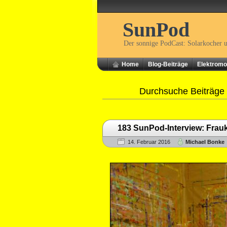
SunPod
Der sonnige PodCast: Solarkocher 
Home
Blog-Beiträge
Elektromob
Durchsuche Beiträge
183 SunPod-Interview: Frauk
14. Februar 2016
Michael Bonke