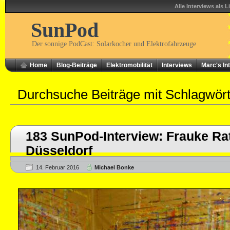
Alle Interviews als L
SunPod
Der sonnige PodCast: Solarkocher und Elektrofahrzeuge
Home
Blog-Beiträge
Elektromobilität
Interviews
Marc's In
Durchsuche Beiträge mit Schlagwör
183 SunPod-Interview: Frauke Rat
Düsseldorf
14. Februar 2016
Michael Bonke