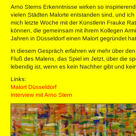
Arno Sterns Erkenntnisse wirken so inspirierend
vielen Städten Malorte entstanden sind, und ich
mich letzte Woche mit der Künstlerin Frauke Ra
können, die gemeinsam mit ihrem Kollegen Armi
Jahren in Düsseldorf einen Malort gegründet hat
In diesem Gespräch erfahren wir mehr über de
Fluß des Malens, das Spiel im Jetzt, über die sp
lebendig ist, wenn es kein Nachher gibt und ke
Links:
Malort Düsseldorf
Interview mit Arno Stern