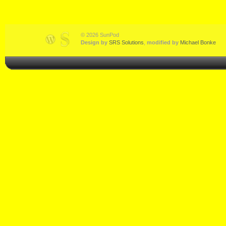
© 2026 SunPod
Design by
SRS Solutions
,
modified by
Michael Bonke