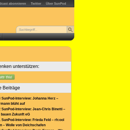
dcast abonnieren
Twitter
Über SunPod
r
nken unterstützen:
e Beiträge
 SunPod-Interview: Johanna Herz –
mann blüht auf
 SunPod-Interview: Jean-Chris Binetti –
 bauen Zukunft eG
 SunPod-Interview: Frieda Feld – rh:ool
n – Wolle von Deichschafen