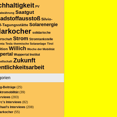
hhaltigkeit
PV
Saatgut
alwährung
adstoffausstoß
Silvio-
Solarenergie
l-Tagungsstätte
larkocher
solidarische
Strom
rtschaft
Stromtankstelle
reta
Tesla
thermische Solaranlage
Tirol
Willich
ition
Woche der Mobilität
pertal
Wuppertal Institut
Zukunft
sellschaft
entlichkeitsarbeit
gorien
g-Beiträge
(25)
ktromobilität
(39)
erviews
(283)
c's Interviews
(82)
hael's Interviews
(208)
larkocher
(55)