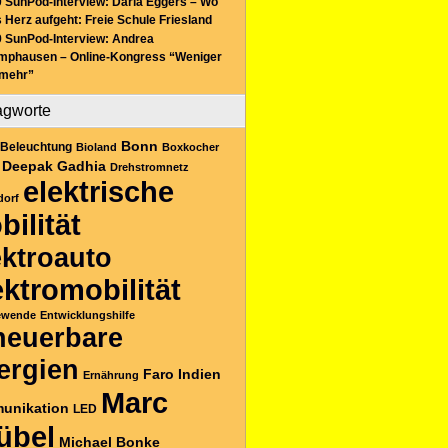
 SunPod-Interview: Daria Eggers – Wo
 Herz aufgeht: Freie Schule Friesland
 SunPod-Interview: Andrea
mphausen – Online-Kongress “Weniger
 mehr”
agworte
Bonn
Beleuchtung
Bioland
Boxkocher
Deepak Gadhia
Drehstromnetz
elektrische
dorf
bilität
ektroauto
ektromobilität
ewende
Entwicklungshilfe
neuerbare
ergien
Faro
Indien
Ernährung
Marc
unikation
LED
übel
Michael Bonke