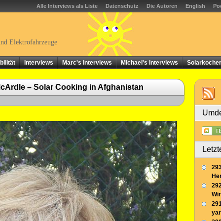
Alle Interviews als Liste
Datenschutz
Die Autoren
English
Po
und Elektrofahrzeuge
ilität
Interviews
Marc's Interviews
Michael's Interviews
Solarkoche
cArdle – Solar Cooking in Afghanistan
Umde
Letzt
293
Her
292
Wir
291
yar