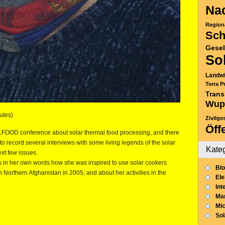
Nac
Region
Sch
Gesel
So
Landwi
Terra P
Trans
Wup
utes)
Zivilge
Öff
FOOD conference about solar thermal food processing, and there
to record several interviews with some living legends of the solar
Kate
ext few issues.
us in her own words how she was inspired to use solar cookers
Blo
 Northern Afghanistan in 2005, and about her activities in the
Ele
Int
Mar
Mic
So