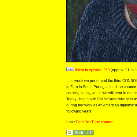
listen to episode 260
(approx. 31 min
Last week we performed the third CONSOL
in Faro in South Portugal I had the chance 
cooking family, which we will hear in our n
Today I begin with Pat McArdle who tells 
during her work as an American diplomat in
following years.
Link:
Pat’s YouTube channel