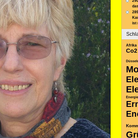
290
das
289
Ka
ist
Schl
Afrika
Co2
Düssel
Mo
El
El
Energi
Er
En
Komm
Gr