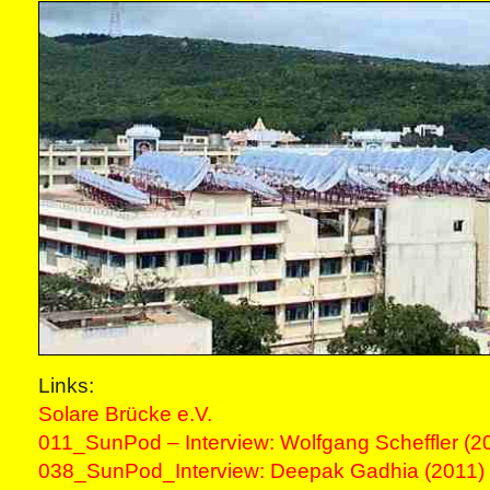
Links:
Solare Brücke e.V.
011_SunPod – Interview: Wolfgang Scheffler (2
038_SunPod_Interview: Deepak Gadhia (2011)