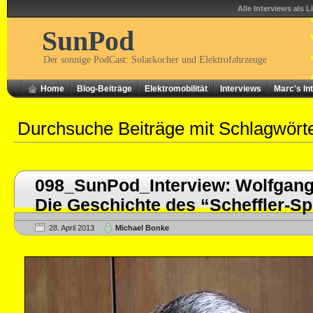
Alle Interviews als L
SunPod
Der sonnige PodCast: Solarkocher und Elektrofahrzeuge
Home
Blog-Beiträge
Elektromobilität
Interviews
Marc's In
Durchsuche Beiträge mit Schlagwört
098_SunPod_Interview: Wolfgang
Die Geschichte des “Scheffler-Sp
28. April 2013
Michael Bonke