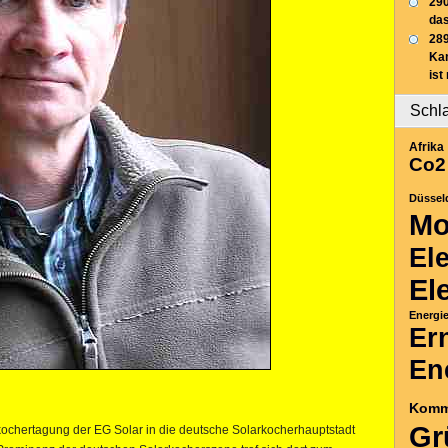
290
das
289
Ka
ist
Schl
Afrika
Co2
Düssel
Mo
El
El
Energi
Er
En
Komm
Gr
kochertagung der EG Solar in die deutsche Solarkocherhauptstadt