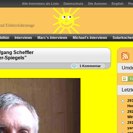
Alle Interviews als Liste
Datenschutz
Die Autoren
English
Po
und Elektrofahrzeuge
ilität
Interviews
Marc's Interviews
Michael's Interviews
Solarkoche
gang Scheffler
er-Spiegels”
1 Kommentar
Umde
Letzt
293
Her
292
Wir
291
yar