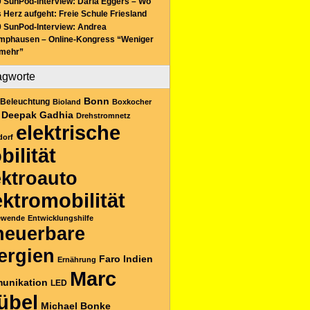
 SunPod-Interview: Daria Eggers – Wo
 Herz aufgeht: Freie Schule Friesland
 SunPod-Interview: Andrea
mphausen – Online-Kongress “Weniger
 mehr”
agworte
Bonn
Beleuchtung
Bioland
Boxkocher
Deepak Gadhia
Drehstromnetz
elektrische
dorf
bilität
ektroauto
ektromobilität
ewende
Entwicklungshilfe
neuerbare
ergien
Faro
Indien
Ernährung
Marc
unikation
LED
übel
Michael Bonke