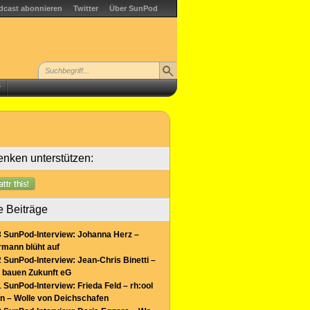
dcast abonnieren
Twitter
Über SunPod
r
nken unterstützen:
e Beiträge
 SunPod-Interview: Johanna Herz –
mann blüht auf
 SunPod-Interview: Jean-Chris Binetti –
 bauen Zukunft eG
 SunPod-Interview: Frieda Feld – rh:ool
n – Wolle von Deichschafen