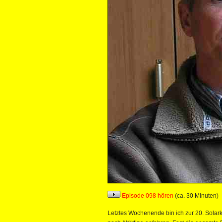
Episode 098 hören
(ca. 30 Minuten)
Letztes Wochenende bin ich zur 20. Solar