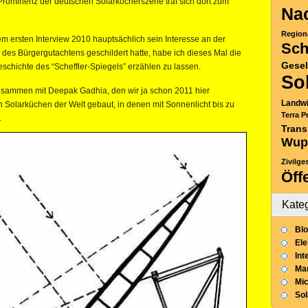
 Prominenz der deutschen Solarkocherszene traf sich dort zum
Nac
Region
m ersten Interview 2010 hauptsächlich sein Interesse an der
Sch
des Bürgergutachtens geschildert hatte, habe ich dieses Mal die
Gesel
eschichte des “Scheffler-Spiegels” erzählen zu lassen.
So
 zusammen mit Deepak Gadhia, den wir ja schon 2011 hier
Landwi
n Solarküchen der Welt gebaut, in denen mit Sonnenlicht bis zu
Terra P
.
Trans
Wup
Zivilge
Öff
Kate
Blo
Ele
Int
Mar
Mic
So