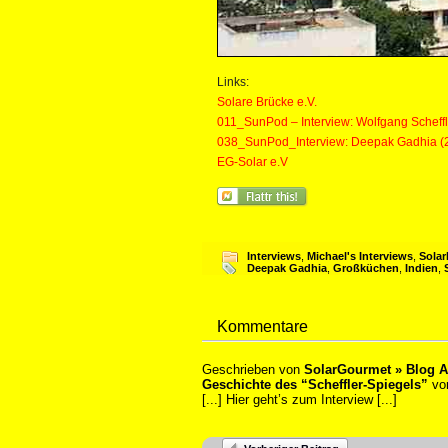
Links:
Solare Brücke e.V.
011_SunPod – Interview: Wolfgang Scheffl
038_SunPod_Interview: Deepak Gadhia (
EG-Solar e.V
Interviews
,
Michael's Interviews
,
Solar
Deepak Gadhia
,
Großküchen
,
Indien
,
Kommentare
Geschrieben von
SolarGourmet » Blog A
Geschichte des “Scheffler-Spiegels”
vor
[...] Hier geht’s zum Interview [...]