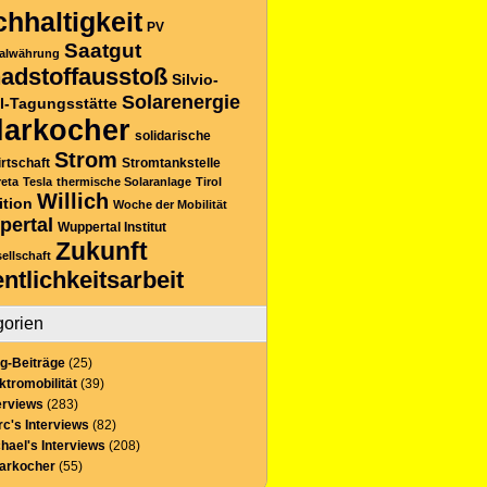
hhaltigkeit
PV
Saatgut
alwährung
adstoffausstoß
Silvio-
Solarenergie
l-Tagungsstätte
larkocher
solidarische
Strom
rtschaft
Stromtankstelle
reta
Tesla
thermische Solaranlage
Tirol
Willich
ition
Woche der Mobilität
pertal
Wuppertal Institut
Zukunft
sellschaft
entlichkeitsarbeit
gorien
g-Beiträge
(25)
ktromobilität
(39)
erviews
(283)
c's Interviews
(82)
hael's Interviews
(208)
larkocher
(55)