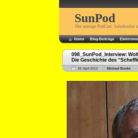
SunPod
Der sonnige PodCast: Solarkocher 
Home
Blog-Beiträge
Elektromob
098_SunPod_Interview: Wolf
Die Geschichte des “Scheffl
28. April 2013
Michael Bonke