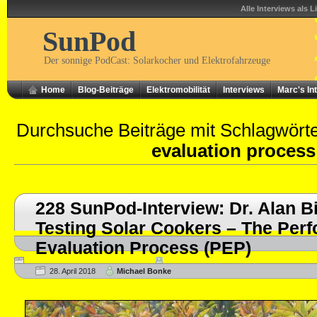
Alle Interviews als L
SunPod
Der sonnige PodCast: Solarkocher und Elektrofahrzeuge
Home
Blog-Beiträge
Elektromobilität
Interviews
Marc's In
Durchsuche Beiträge mit Schlagwört
evaluation process
228 SunPod-Interview: Dr. Alan B
Testing Solar Cookers – The Per
Evaluation Process (PEP)
28. April 2018
Michael Bonke