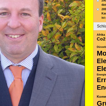
290
das
289
Ka
ist
Schl
Afrika
Co2
Düssel
Mo
El
El
Energi
Er
En
Komm
Gr