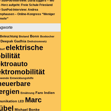
 SunPod-Interview: Daria Eggers – Wo
 Herz aufgeht: Freie Schule Friesland
 SunPod-Interview: Andrea
mphausen – Online-Kongress “Weniger
 mehr”
agworte
Bonn
Beleuchtung
Bioland
Boxkocher
Deepak Gadhia
Drehstromnetz
elektrische
dorf
bilität
ektroauto
ektromobilität
ewende
Entwicklungshilfe
neuerbare
ergien
Faro
Indien
Ernährung
Marc
unikation
LED
übel
Michael Bonke