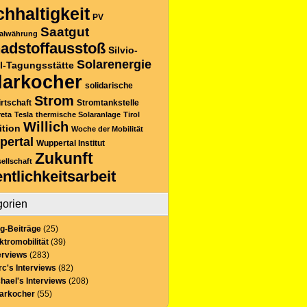
hhaltigkeit
PV
Saatgut
alwährung
adstoffausstoß
Silvio-
Solarenergie
l-Tagungsstätte
larkocher
solidarische
Strom
rtschaft
Stromtankstelle
reta
Tesla
thermische Solaranlage
Tirol
Willich
ition
Woche der Mobilität
pertal
Wuppertal Institut
Zukunft
sellschaft
entlichkeitsarbeit
gorien
g-Beiträge
(25)
ktromobilität
(39)
erviews
(283)
c's Interviews
(82)
hael's Interviews
(208)
larkocher
(55)