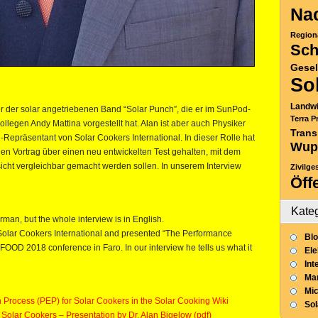
Nac
Region
Sch
Gesel
So
Landwi
r der solar angetriebenen Band “Solar Punch”, die er im SunPod-
Terra P
legen Andy Mattina vorgestellt hat. Alan ist aber auch Physiker
Trans
-Repräsentant von Solar Cookers International. In dieser Rolle hat
Wup
 Vortrag über einen neu entwickelten Test gehalten, mit dem
icht vergleichbar gemacht werden sollen. In unserem Interview
Zivilge
Öff
:
Kate
rman, but the whole interview is in English.
f Solar Cookers International and presented “The Performance
Blo
OD 2018 conference in Faro. In our interview he tells us what it
Ele
Int
Mar
Mic
 Process (PEP) for Solar Cookers in the Solar Cooking Wiki
So
Solar Cookers – Presentation by Dr. Alan Bigelow (pdf)