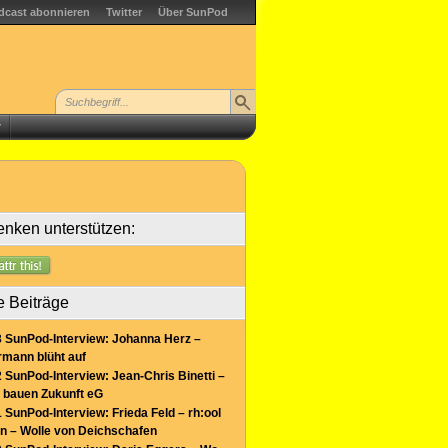
dcast abonnieren
Twitter
Über SunPod
r
nken unterstützen:
e Beiträge
 SunPod-Interview: Johanna Herz –
mann blüht auf
 SunPod-Interview: Jean-Chris Binetti –
 bauen Zukunft eG
 SunPod-Interview: Frieda Feld – rh:ool
n – Wolle von Deichschafen