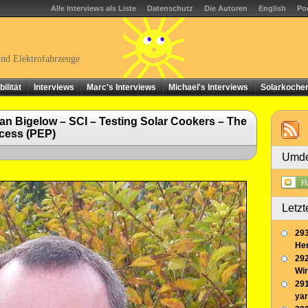
Alle Interviews als Liste
Datenschutz
Die Autoren
English
Po
und Elektrofahrzeuge
ilität
Interviews
Marc's Interviews
Michael's Interviews
Solarkoche
lan Bigelow – SCI – Testing Solar Cookers – The
cess (PEP)
Umde
Letzt
293
Her
292
Wir
291
yar