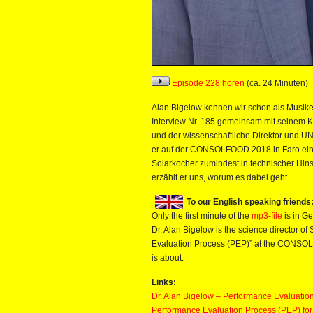
Episode 228 hören
(ca. 24 Minuten)
Alan Bigelow kennen wir schon als Musike
Interview Nr. 185 gemeinsam mit seinem Kol
und der wissenschaftliche Direktor und UN
er auf der CONSOLFOOD 2018 in Faro einen
Solarkocher zumindest in technischer Hins
erzählt er uns, worum es dabei geht.
To our English speaking friends
Only the first minute of the
mp3-file
is in Ge
Dr. Alan Bigelow is the science director o
Evaluation Process (PEP)” at the CONSOLFO
is about.
Links:
Dr. Alan Bigelow – Performance Evaluation
Performance Evaluation Process (PEP) for 