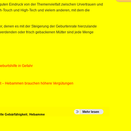
uten Eindruck von der Themenvielfalt zwischen Urvertrauen und
gh-Touch und High-Tech und vielem anderen, mit dem die
ker, denen es mit der Steigerung der Geburtenrate hierzulande
lle werdenden oder frisch gebackenen Mütter sind jede Menge
Geburtshilfe in Gefahr
mt – Hebammen brauchen höhere Vergütungen
Mehr lesen
lle Gebärfähigkeit
,
Hebamme