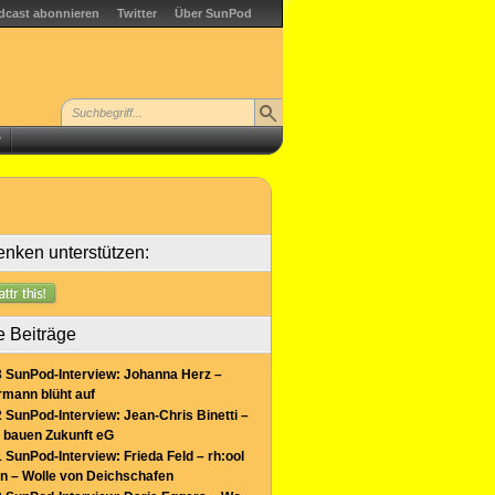
dcast abonnieren
Twitter
Über SunPod
r
nken unterstützen:
e Beiträge
 SunPod-Interview: Johanna Herz –
mann blüht auf
 SunPod-Interview: Jean-Chris Binetti –
 bauen Zukunft eG
 SunPod-Interview: Frieda Feld – rh:ool
n – Wolle von Deichschafen