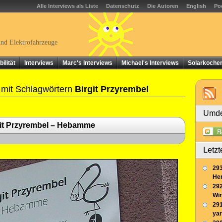
Alle Interviews als Liste
Datenschutz
Die Autoren
English
Po
und Elektrofahrzeuge
ilität
Interviews
Marc's Interviews
Michael's Interviews
Solarkoche
 mit Schlagwörtern
Birgit Przyrembel
Umde
git Przyrembel – Hebamme
Letzt
293
Her
292
Wir
291
yar