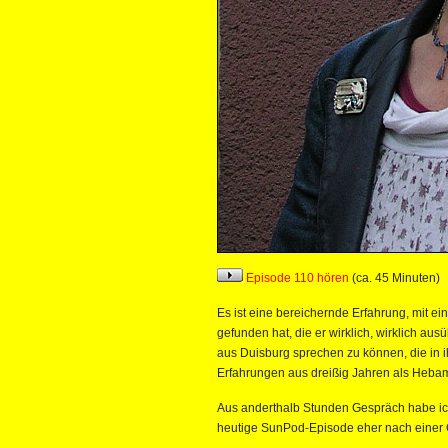
Episode 110 hören
(ca. 45 Minuten)
Es ist eine bereichernde Erfahrung, mit e
gefunden hat, die er wirklich, wirklich aus
aus Duisburg sprechen zu können, die in 
Erfahrungen aus dreißig Jahren als Heba
Aus anderthalb Stunden Gespräch habe ic
heutige SunPod-Episode eher nach einer Co