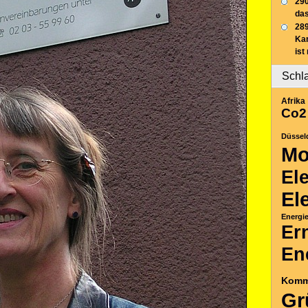
290
das
289
Ka
ist
Schl
Afrika
Co2
Düssel
Mo
El
El
Energi
Er
En
Komm
Gr