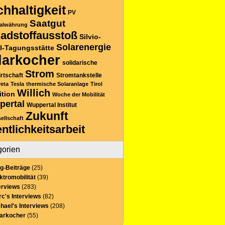
hhaltigkeit
PV
Saatgut
alwährung
adstoffausstoß
Silvio-
Solarenergie
l-Tagungsstätte
larkocher
solidarische
Strom
rtschaft
Stromtankstelle
reta
Tesla
thermische Solaranlage
Tirol
Willich
ition
Woche der Mobilität
pertal
Wuppertal Institut
Zukunft
sellschaft
entlichkeitsarbeit
gorien
g-Beiträge
(25)
ktromobilität
(39)
erviews
(283)
c's Interviews
(82)
hael's Interviews
(208)
larkocher
(55)