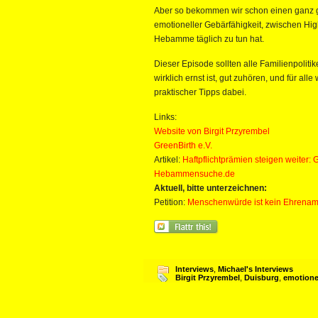
Aber so bekommen wir schon einen ganz g
emotioneller Gebärfähigkeit, zwischen Hi
Hebamme täglich zu tun hat.
Dieser Episode sollten alle Familienpoliti
wirklich ernst ist, gut zuhören, und für a
praktischer Tipps dabei.
Links:
Website von Birgit Przyrembel
GreenBirth e.V.
Artikel:
Haftpflichtprämien steigen weiter: 
Hebammensuche.de
Aktuell, bitte unterzeichnen:
Petition:
Menschenwürde ist kein Ehrena
Interviews
,
Michael's Interviews
Birgit Przyrembel
,
Duisburg
,
emotione