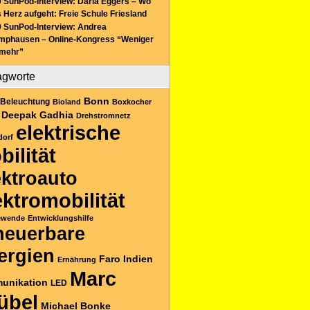
 SunPod-Interview: Daria Eggers – Wo
 Herz aufgeht: Freie Schule Friesland
 SunPod-Interview: Andrea
mphausen – Online-Kongress “Weniger
 mehr”
agworte
Bonn
Beleuchtung
Bioland
Boxkocher
Deepak Gadhia
Drehstromnetz
elektrische
dorf
bilität
ektroauto
ektromobilität
ewende
Entwicklungshilfe
neuerbare
ergien
Faro
Indien
Ernährung
Marc
unikation
LED
übel
Michael Bonke