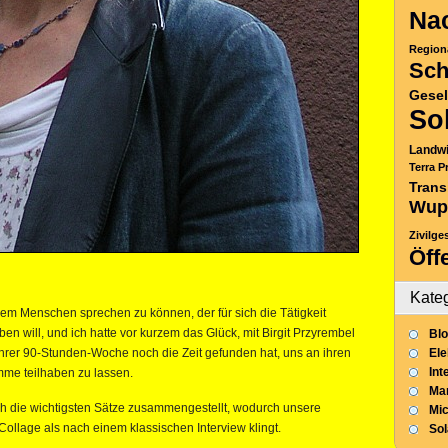
Nac
Region
Sch
Gesel
So
Landwi
Terra P
Trans
Wup
Zivilge
Öff
Kate
inem Menschen sprechen zu können, der für sich die Tätigkeit
üben will, und ich hatte vor kurzem das Glück, mit Birgit Przyrembel
Blo
ihrer 90-Stunden-Woche noch die Zeit gefunden hat, uns an ihren
Ele
Int
mme teilhaben zu lassen.
Mar
h die wichtigsten Sätze zusammengestellt, wodurch unsere
Mic
llage als nach einem klassischen Interview klingt.
So