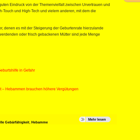
uten Eindruck von der Themenvielfalt zwischen Urvertrauen und
gh-Touch und High-Tech und vielem anderen, mit dem die
ker, denen es mit der Steigerung der Geburtenrate hierzulande
lle werdenden oder frisch gebackenen Mütter sind jede Menge
Geburtshilfe in Gefahr
mt – Hebammen brauchen höhere Vergütungen
Mehr lesen
lle Gebärfähigkeit
,
Hebamme