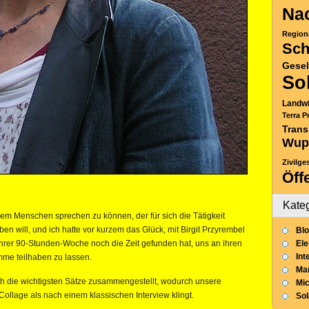
Nac
Region
Sch
Gesel
So
Landwi
Terra P
Trans
Wup
Zivilge
Öff
Kate
inem Menschen sprechen zu können, der für sich die Tätigkeit
üben will, und ich hatte vor kurzem das Glück, mit Birgit Przyrembel
Blo
ihrer 90-Stunden-Woche noch die Zeit gefunden hat, uns an ihren
Ele
Int
mme teilhaben zu lassen.
Mar
h die wichtigsten Sätze zusammengestellt, wodurch unsere
Mic
llage als nach einem klassischen Interview klingt.
So