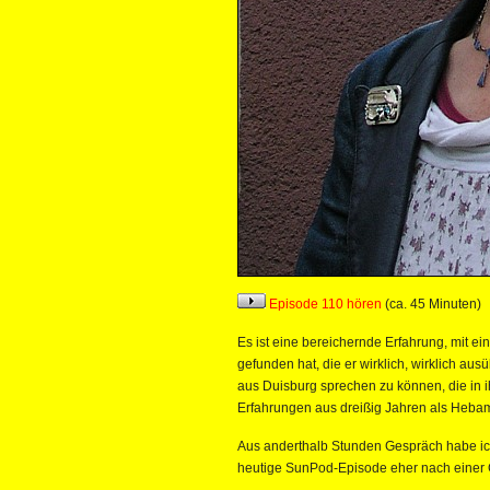
Episode 110 hören
(ca. 45 Minuten)
Es ist eine bereichernde Erfahrung, mit e
gefunden hat, die er wirklich, wirklich aus
aus Duisburg sprechen zu können, die in 
Erfahrungen aus dreißig Jahren als Heba
Aus anderthalb Stunden Gespräch habe ic
heutige SunPod-Episode eher nach einer Co