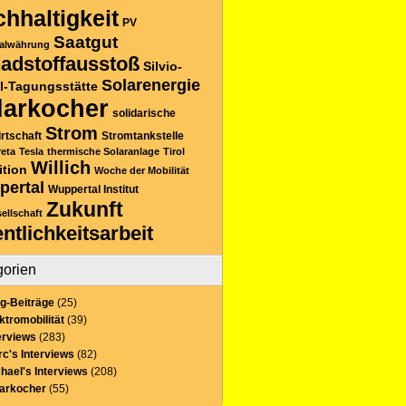
hhaltigkeit
PV
Saatgut
alwährung
adstoffausstoß
Silvio-
Solarenergie
l-Tagungsstätte
larkocher
solidarische
Strom
rtschaft
Stromtankstelle
reta
Tesla
thermische Solaranlage
Tirol
Willich
ition
Woche der Mobilität
pertal
Wuppertal Institut
Zukunft
sellschaft
entlichkeitsarbeit
gorien
g-Beiträge
(25)
ktromobilität
(39)
erviews
(283)
c's Interviews
(82)
hael's Interviews
(208)
larkocher
(55)