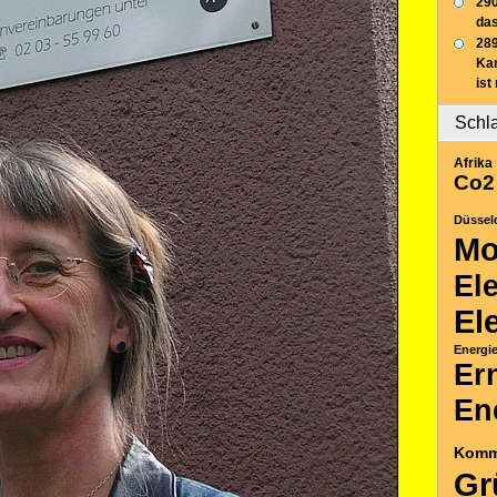
290
das
289
Ka
ist
Schl
Afrika
Co2
Düssel
Mo
El
El
Energi
Er
En
Komm
Gr