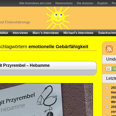
Alle Interviews als Liste
Datenschutz
Die Autoren
English
Po
und Elektrofahrzeuge
ilität
Interviews
Marc's Interviews
Michael's Interviews
Solarkoche
Schlagwörtern
emotionelle Gebärfähigkeit
Umde
git Przyrembel – Hebamme
Letzt
293
Her
292
Wir
291
yar