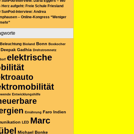
 SunPod-Interview: Daria Eggers – Wo
 Herz aufgeht: Freie Schule Friesland
 SunPod-Interview: Andrea
mphausen – Online-Kongress “Weniger
 mehr”
agworte
Bonn
Beleuchtung
Bioland
Boxkocher
Deepak Gadhia
Drehstromnetz
elektrische
dorf
bilität
ektroauto
ektromobilität
ewende
Entwicklungshilfe
neuerbare
ergien
Faro
Indien
Ernährung
Marc
unikation
LED
übel
Michael Bonke