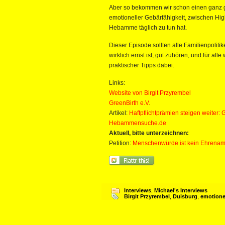
Aber so bekommen wir schon einen ganz g
emotioneller Gebärfähigkeit, zwischen Hi
Hebamme täglich zu tun hat.
Dieser Episode sollten alle Familienpoliti
wirklich ernst ist, gut zuhören, und für a
praktischer Tipps dabei.
Links:
Website von Birgit Przyrembel
GreenBirth e.V.
Artikel:
Haftpflichtprämien steigen weiter: 
Hebammensuche.de
Aktuell, bitte unterzeichnen:
Petition:
Menschenwürde ist kein Ehrena
Interviews
,
Michael's Interviews
Birgit Przyrembel
,
Duisburg
,
emotione