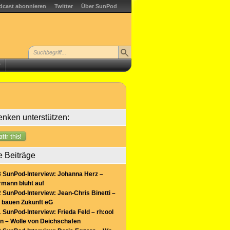
dcast abonnieren
Twitter
Über SunPod
r
nken unterstützen:
e Beiträge
 SunPod-Interview: Johanna Herz –
mann blüht auf
 SunPod-Interview: Jean-Chris Binetti –
 bauen Zukunft eG
 SunPod-Interview: Frieda Feld – rh:ool
n – Wolle von Deichschafen