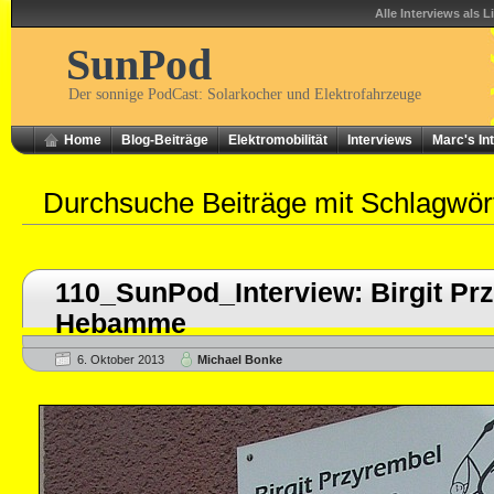
Alle Interviews als L
SunPod
Der sonnige PodCast: Solarkocher und Elektrofahrzeuge
Home
Blog-Beiträge
Elektromobilität
Interviews
Marc's In
Durchsuche Beiträge mit Schlagwö
110_SunPod_Interview: Birgit Pr
Hebamme
6. Oktober 2013
Michael Bonke